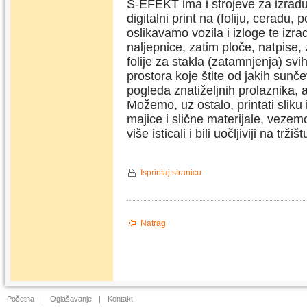
S-EFEKT ima i strojeve za izradu 
digitalni print na (foliju, ceradu,
oslikavamo vozila i izloge te izr
naljepnice, zatim ploče, natpise
folije za stakla (zatamnjenja) sv
prostora koje štite od jakih sunč
pogleda znatiželjnih prolaznika, al
Možemo, uz ostalo, printati sliku i
majice i slične materijale, vezem
više isticali i bili uočljiviji na tr
Isprintaj stranicu
Natrag
Početna
|
Oglašavanje
|
Kontakt