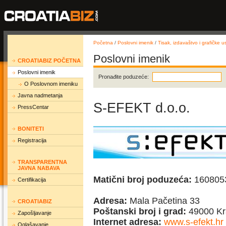
Početna
/
Poslovni imenik
/
Tisak, izdavaštvo i grafičke u
Poslovni imenik
CROATIABIZ POČETNA
Poslovni imenik
Pronađite poduzeće:
O Poslovnom imeniku
Javna nadmetanja
S-EFEKT d.o.o.
PressCentar
BONITETI
Registracija
TRANSPARENTNA
JAVNA NABAVA
Matični broj poduzeća:
160805
Certifikacija
Adresa:
Mala Pačetina 33
CROATIABIZ
Poštanski broj i grad:
49000 Kr
Zapošljavanje
Internet adresa:
www.s-efekt.hr
Oglašavanje