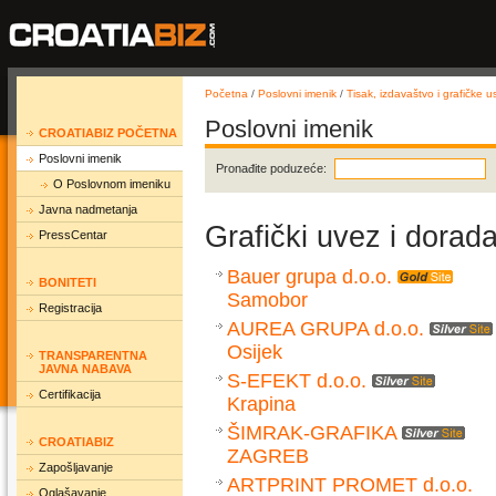
Početna
/
Poslovni imenik
/
Tisak, izdavaštvo i grafičke u
Poslovni imenik
CROATIABIZ POČETNA
Poslovni imenik
Pronađite poduzeće:
O Poslovnom imeniku
Javna nadmetanja
Grafički uvez i dorad
PressCentar
Bauer grupa d.o.o.
BONITETI
Samobor
Registracija
AUREA GRUPA d.o.o.
Osijek
TRANSPARENTNA
JAVNA NABAVA
S-EFEKT d.o.o.
Certifikacija
Krapina
ŠIMRAK-GRAFIKA
CROATIABIZ
ZAGREB
Zapošljavanje
ARTPRINT PROMET d.o.o.
Oglašavanje