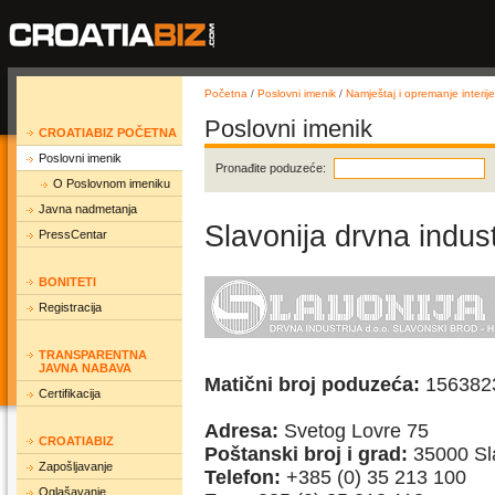
Početna
/
Poslovni imenik
/
Namještaj i opremanje interije
Poslovni imenik
CROATIABIZ POČETNA
Poslovni imenik
Pronađite poduzeće:
O Poslovnom imeniku
Javna nadmetanja
Slavonija drvna indust
PressCentar
BONITETI
Registracija
TRANSPARENTNA
JAVNA NABAVA
Matični broj poduzeća:
156382
Certifikacija
Adresa:
Svetog Lovre 75
CROATIABIZ
Poštanski broj i grad:
35000 Sl
Zapošljavanje
Telefon:
+385 (0) 35 213 100
Oglašavanje