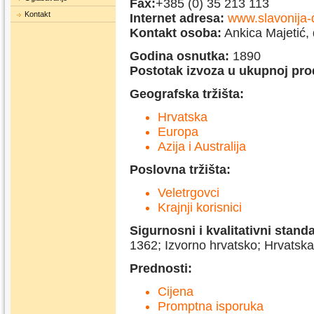
Fax:
+385 (0) 35 213 113
Kontakt
Internet adresa:
www.slavonija-d
Kontakt osoba:
Ankica Majetić, d
Godina osnutka:
1890
Postotak izvoza u ukupnoj prod
Geografska tržišta:
Hrvatska
Europa
Azija i Australija
Poslovna tržišta:
Veletrgovci
Krajnji korisnici
Sigurnosni i kvalitativni standa
1362; Izvorno hrvatsko; Hrvatska 
Prednosti:
Cijena
Promptna isporuka