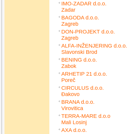
IMO-ZADAR d.o.o.
Zadar
BAGODA d.o.o.
Zagreb
DON-PROJEKT d.o.o.
Zagreb
ALFA-INŽENJERING d.o.o.
Slavonski Brod
BENING d.o.o.
Zabok
ARHETIP 21 d.o.o.
Poreč
CIRCULUS d.o.o.
Đakovo
BRANA d.o.o.
Virovitica
TERRA-MARE d.o.o
Mali Losinj
AXA d.o.o.