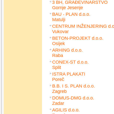
3 BH, GRAĐEVINARSTVO
Gornje Jesenje
BAU - PLAN d.o.o.
Matulji
CENTRUM INŽENJERING d.o
Vukovar
BETON-PROJEKT d.o.o.
Osijek
ARHING d.o.o.
Raba
CONEX-ST d.o.o.
Split
ISTRA PLAKATI
Poreč
B.B. I S. PLAN d.o.o.
Zagreb
DOMUS-DMG d.o.o.
Zadar
AGILIS d.o.o.