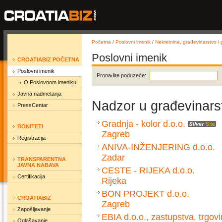
Početna
/
Poslovni imenik
/
Nekretnine, građevinarstvo i g
Poslovni imenik
CROATIABIZ POČETNA
Poslovni imenik
Pronađite poduzeće:
O Poslovnom imeniku
Javna nadmetanja
Nadzor u građevinars
PressCentar
Gradnja - kolor d.o.o.
BONITETI
Zagreb
Registracija
ANIVA-INŽENJERING d.o.o.
Zadar
TRANSPARENTNA
JAVNA NABAVA
CESTE - RIJEKA d.o.o.
Certifikacija
Rijeka
BON PROJEKT d.o.o.
CROATIABIZ
Zagreb
Zapošljavanje
EBIA d.o.o., zastupstva, trgovi
Oglašavanje