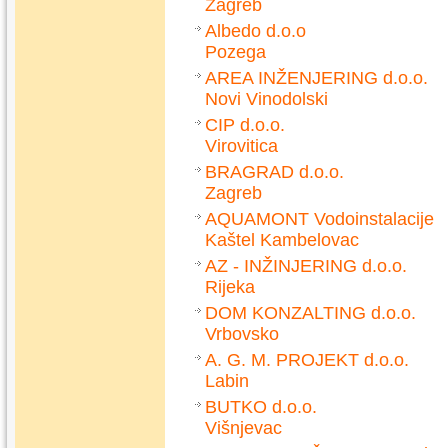
Zagreb
Albedo d.o.o
Pozega
AREA INŽENJERING d.o.o.
Novi Vinodolski
CIP d.o.o.
Virovitica
BRAGRAD d.o.o.
Zagreb
AQUAMONT Vodoinstalacije
Kaštel Kambelovac
AZ - INŽINJERING d.o.o.
Rijeka
DOM KONZALTING d.o.o.
Vrbovsko
A. G. M. PROJEKT d.o.o.
Labin
BUTKO d.o.o.
Višnjevac