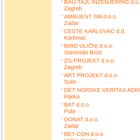
BAU-TAJL INŽENJERING d.o.
Zagreb
AMBIJENT SM d.o.o.
Zadar
CESTE KARLOVAC d.d.
Karlovac
BIRO ULIČNI d.o.o.
Slavonski Brod
ZG-PROJEKT d.o.o.
Zagreb
ART PROJEKT d.o.o.
Solin
DET NORSKE VERITAS ADRIA
Rijeka
BAT d.o.o.
Pula
DONAT d.o.o.
Zadar
BET-CON d.o.o.