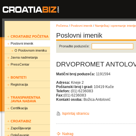
Početna
/
Poslovni imenik
/
Namještaj i opremanje interije
Poslovni imenik
CROATIABIZ POČETNA
Poslovni imenik
Pronađite poduzeće:
O Poslovnom imeniku
Javna nadmetanja
DRVOPROMET ANTOLOVIĆ
PressCentar
Matični broj poduzeća:
1191594
BONITETI
Adresa:
Kneje 2
Registracija
Poštanski broj i grad:
10419 Kuče
Telefon:
(01) 6236083
Fax:
(01) 6236083
TRANSPARENTNA
Kontakt osoba:
Božica Antolović
JAVNA NABAVA
Certifikacija
Isprintaj stranicu
CROATIABIZ
Zapošljavanje
Natrag
Oglašavanje