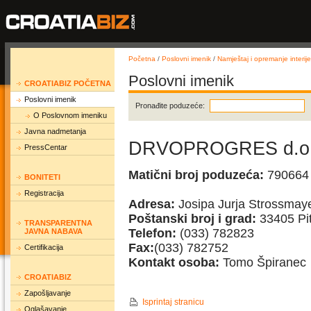
Početna
/
Poslovni imenik
/
Namještaj i opremanje interije
Poslovni imenik
CROATIABIZ POČETNA
Poslovni imenik
Pronađite poduzeće:
O Poslovnom imeniku
Javna nadmetanja
DRVOPROGRES d.o.
PressCentar
Matični broj poduzeća:
790664
BONITETI
Registracija
Adresa:
Josipa Jurja Strossmay
Poštanski broj i grad:
33405 Pi
TRANSPARENTNA
Telefon:
(033) 782823
JAVNA NABAVA
Fax:
(033) 782752
Certifikacija
Kontakt osoba:
Tomo Špiranec
CROATIABIZ
Zapošljavanje
Isprintaj stranicu
Oglašavanje