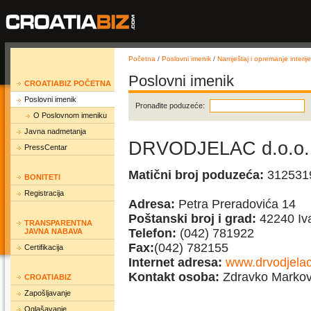
Početna
/
Poslovni imenik
/
Namještaj i opremanje interije
Poslovni imenik
CROATIABIZ POČETNA
Poslovni imenik
Pronađite poduzeće:
O Poslovnom imeniku
Javna nadmetanja
DRVODJELAC d.o.o.
PressCentar
Matični broj poduzeća:
312531
BONITETI
Registracija
Adresa:
Petra Preradovića 14
Poštanski broj i grad:
42240 Iv
TRANSPARENTNA
Telefon:
(042) 781922
JAVNA NABAVA
Fax:
(042) 782155
Certifikacija
Internet adresa:
www.drvodjelac
Kontakt osoba:
Zdravko Markov
CROATIABIZ
Zapošljavanje
Oglašavanje