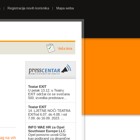
a
|
Registracija novih korisnika
|
Mapa weba
Vaša lista
Teatar EXIT
U petak 13.12. u Teatru
EXIT održat će se svečana
500. izvedba predstave...
Teatar EXIT
14. LJETNE NOĆI TEATRA
EXITod 6.07. do 4.08. i od
7.09. do 16.09. 2023. ...
INFO WAE HR za Opel
Southeast Europe LLC
Opel ponovno uvodi GSe
ag na vrh
kao podbrand za dinamične