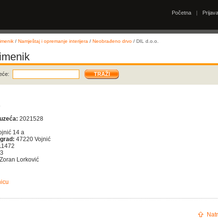
Početna
|
Prijav
imenik
/
Namještaj i opremanje interijera
/
Neobrađeno drvo
/ DIL d.o.o.
 imenik
eće:
.
duzeća:
2021528
jnić 14 a
 grad:
47220 Vojnić
11472
73
Zoran Lorković
nicu
Natr