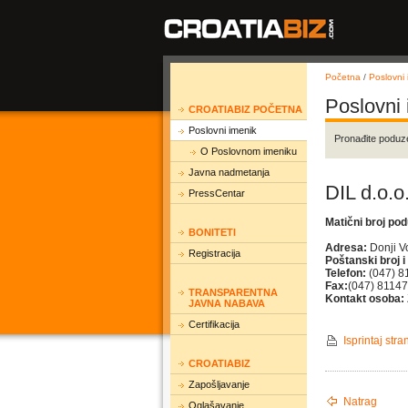
Početna
/
Poslovni 
Poslovni
CROATIABIZ POČETNA
Poslovni imenik
Pronađite poduz
O Poslovnom imeniku
Javna nadmetanja
DIL d.o.o
PressCentar
Matični broj po
BONITETI
Adresa:
Donji Vo
Registracija
Poštanski broj i
Telefon:
(047) 8
Fax:
(047) 8114
TRANSPARENTNA
Kontakt osoba:
JAVNA NABAVA
Certifikacija
Isprintaj stra
CROATIABIZ
Zapošljavanje
Natrag
Oglašavanje