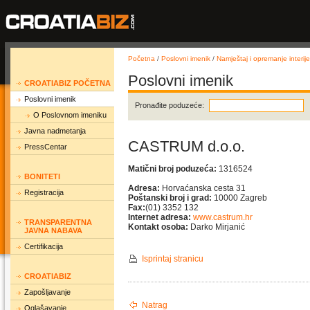
Početna
/
Poslovni imenik
/
Namještaj i opremanje interije
Poslovni imenik
CROATIABIZ POČETNA
Poslovni imenik
Pronađite poduzeće:
O Poslovnom imeniku
Javna nadmetanja
CASTRUM d.o.o.
PressCentar
Matični broj poduzeća:
1316524
BONITETI
Adresa:
Horvaćanska cesta 31
Registracija
Poštanski broj i grad:
10000 Zagreb
Fax:
(01) 3352 132
Internet adresa:
www.castrum.hr
TRANSPARENTNA
Kontakt osoba:
Darko Mirjanić
JAVNA NABAVA
Certifikacija
Isprintaj stranicu
CROATIABIZ
Zapošljavanje
Natrag
Oglašavanje