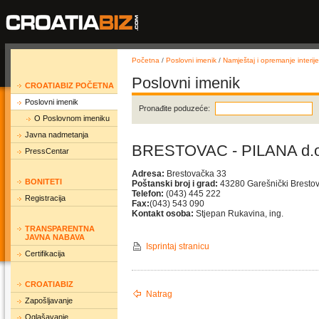
Početna
/
Poslovni imenik
/
Namještaj i opremanje interije
Poslovni imenik
CROATIABIZ POČETNA
Poslovni imenik
Pronađite poduzeće:
O Poslovnom imeniku
Javna nadmetanja
BRESTOVAC - PILANA d.o
PressCentar
Adresa:
Brestovačka 33
BONITETI
Poštanski broj i grad:
43280 Garešnički Bresto
Telefon:
(043) 445 222
Registracija
Fax:
(043) 543 090
Kontakt osoba:
Stjepan Rukavina, ing.
TRANSPARENTNA
JAVNA NABAVA
Isprintaj stranicu
Certifikacija
CROATIABIZ
Natrag
Zapošljavanje
Oglašavanje