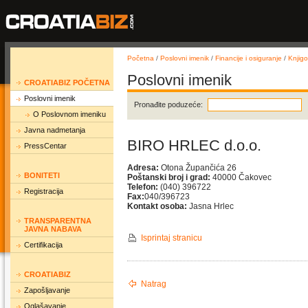
Početna
/
Poslovni imenik
/
Financije i osiguranje
/
Knjig
Poslovni imenik
CROATIABIZ POČETNA
Poslovni imenik
Pronađite poduzeće:
O Poslovnom imeniku
Javna nadmetanja
BIRO HRLEC d.o.o.
PressCentar
Adresa:
Otona Župančića 26
BONITETI
Poštanski broj i grad:
40000 Čakovec
Telefon:
(040) 396722
Registracija
Fax:
040/396723
Kontakt osoba:
Jasna Hrlec
TRANSPARENTNA
JAVNA NABAVA
Isprintaj stranicu
Certifikacija
CROATIABIZ
Natrag
Zapošljavanje
Oglašavanje