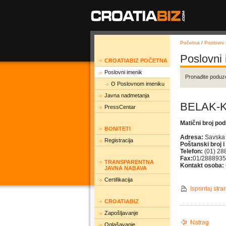
Početna
/
Poslovni 
Poslovni
CROATIABIZ POČETNA
Poslovni imenik
Pronađite poduz
O Poslovnom imeniku
Javna nadmetanja
BELAK-K
PressCentar
Matični broj po
BONITETI
Adresa:
Savska
Registracija
Poštanski broj i
Telefon:
(01) 28
Fax:
01/2888935
TRANSPARENTNA
Kontakt osoba:
JAVNA NABAVA
Certifikacija
Isprintaj stra
CROATIABIZ
Zapošljavanje
Natrag
Oglašavanje