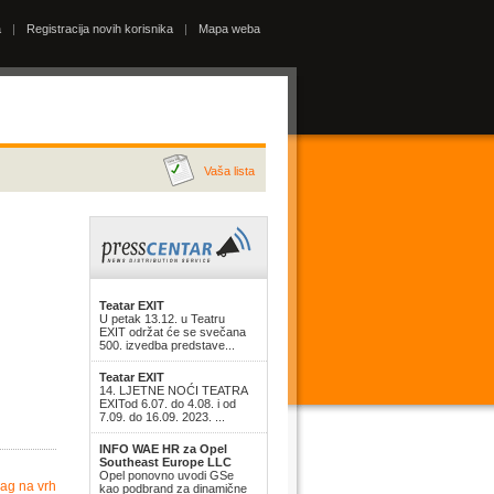
a
|
Registracija novih korisnika
|
Mapa weba
Vaša lista
Teatar EXIT
U petak 13.12. u Teatru
EXIT održat će se svečana
500. izvedba predstave...
Teatar EXIT
14. LJETNE NOĆI TEATRA
EXITod 6.07. do 4.08. i od
7.09. do 16.09. 2023. ...
INFO WAE HR za Opel
Southeast Europe LLC
Opel ponovno uvodi GSe
ag na vrh
kao podbrand za dinamične