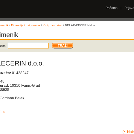
Početna
|
Prijav
imenik
/
Financije i osiguranje
/
Knjigovodstvo
/ BELAK-KECERIN d.o.o.
 imenik
eće:
ECERIN d.o.o.
duzeća:
01438247
 48
 grad:
10310 Ivanić-Grad
88935
Gordana Belak
nicu
Natr