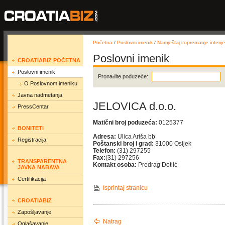
Početna
/
Poslovni imenik
/
Namještaj i opremanje interije
Poslovni imenik
CROATIABIZ POČETNA
Poslovni imenik
Pronađite poduzeće:
O Poslovnom imeniku
Javna nadmetanja
JELOVICA d.o.o.
PressCentar
Matični broj poduzeća:
0125377
BONITETI
Adresa:
Ulica Ariša bb
Registracija
Poštanski broj i grad:
31000 Osijek
Telefon:
(31) 297255
Fax:
(31) 297256
TRANSPARENTNA
Kontakt osoba:
Predrag Dotlić
JAVNA NABAVA
Certifikacija
Isprintaj stranicu
CROATIABIZ
Zapošljavanje
Natrag
Oglašavanje