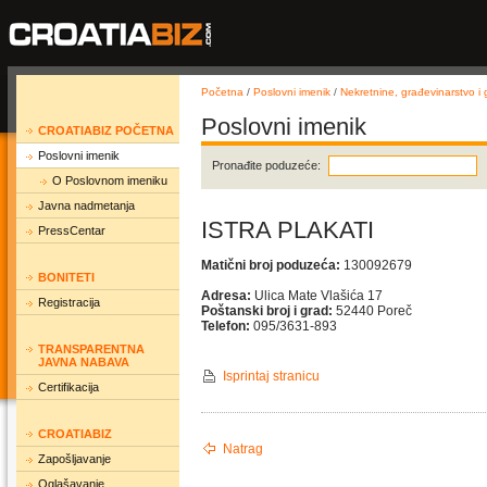
Početna
/
Poslovni imenik
/
Nekretnine, građevinarstvo i g
Poslovni imenik
CROATIABIZ POČETNA
Poslovni imenik
Pronađite poduzeće:
O Poslovnom imeniku
Javna nadmetanja
ISTRA PLAKATI
PressCentar
Matični broj poduzeća:
130092679
BONITETI
Adresa:
Ulica Mate Vlašića 17
Registracija
Poštanski broj i grad:
52440 Poreč
Telefon:
095/3631-893
TRANSPARENTNA
JAVNA NABAVA
Isprintaj stranicu
Certifikacija
CROATIABIZ
Natrag
Zapošljavanje
Oglašavanje