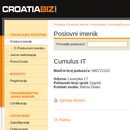
Početna
/
Poslovni imenik
/
Informatika
/
Informatička po
Poslovni imenik
CROATIABIZ POČETNA
Poslovni imenik
Pronađite poduzeće:
O Poslovnom imeniku
Javna nadmetanja
Cumulus IT
PressCentar
Matični broj poduzeća:
080721103
BONITETI
Adresa:
Livanjska 17
Registracija
Poštanski broj i grad:
Zagreb
Kontakt osoba:
Nikola Dlaka
TRANSPARENTNA
JAVNA NABAVA
Isprintaj stranicu
Certifikacija
CROATIABIZ
Natrag
Zapošljavanje
Oglašavanje